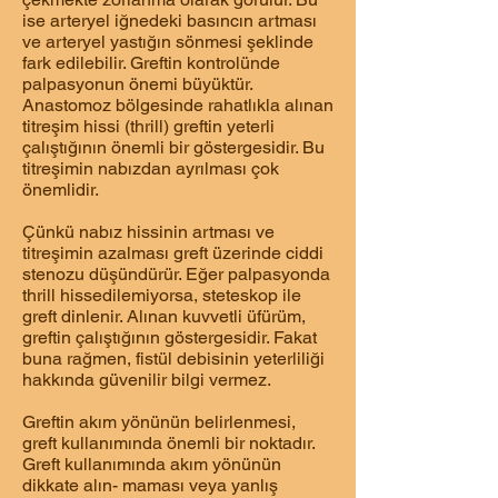
ise arteryel iğnedeki basıncın artması
ve arteryel yastığın sönmesi şeklinde
fark edilebilir. Greftin kontrolünde
palpasyonun önemi büyüktür.
Anastomoz bölgesinde rahatlıkla alınan
titreşim hissi (thrill) greftin yeterli
çalıştığının önemli bir göstergesidir. Bu
titreşimin nabızdan ayrılması çok
önemlidir.
Çünkü nabız hissinin artması ve
titreşimin azalması greft üzerinde ciddi
stenozu düşündürür. Eğer palpasyonda
thrill hissedilemiyorsa, steteskop ile
greft dinlenir. Alınan kuvvetli üfürüm,
greftin çalıştığının göstergesidir. Fakat
buna rağmen, fistül debisinin yeterliliği
hakkında güvenilir bilgi vermez.
Greftin akım yönünün belirlenmesi,
greft kullanımında önemli bir noktadır.
Greft kullanımında akım yönünün
dikkate alın- maması veya yanlış