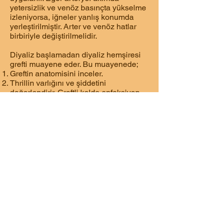
yetersizlik ve venöz basınçta yükselme
izleniyorsa, iğneler yanlış konumda
yerleştirilmiştir. Arter ve venöz hatlar
birbiriyle değiştirilmelidir.
Diyaliz başlamadan diyaliz hemşiresi
grefti muayene eder. Bu muayenede;
Greftin anatomisini inceler.
Thrillin varlığını ve şiddetini
değerlendirir. Greftli kolda enfeksiyon
bulguları olmadığından emin olur.
Koldaki arteryel dolaşımın yeterliliğini
belirler.
Greftleri kullanırken şu temel
prensiblere dikkat edilmelidir:
Greflerde iğnenin cilde giriş açısı 45
derece olmalıdır (RESİM 9-16).
Venöz ve arteryel iğne arasında 3-5 cm
aralık olmalıdır.
Anastomoz bölgesinden ve greftin
kıvrımlı bölgelerinden iğne girişi ya-
pılmaz.