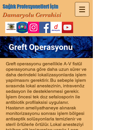
Sağlık Profesyonelleri İçin
Damaryolu Cerrahisi
Greft Operasyonu
Greft operasyonu genellikle A-V fistül
operasyonuna göre daha uzun sürer ve
daha derindeki lokalizasyonlarda işlem
yapılmasını gerektirir. Bu sebeple işlem
sırasında lokal anestezinin, intravenöz
sedasyon ile desteklenmesi gerekir.
İşlem öncesi tek doz sefalosporin ile
antibiotik profilaksisi uygulanır.
Hastanın ameliyathaneye alınarak
monitorizasyonu sonrası işlem bölgesi
antiseptik solüsyonlarla temizlenir ve
steril örtülerle örtülür. Lokal anesteziyi
takiben cilt insizyonları yapılır. Loop