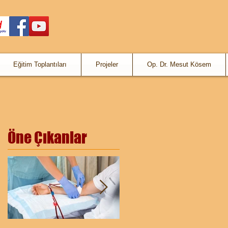
Eğitim Toplantıları
Projeler
Op. Dr. Mesut Kösem
Öne Çıkanlar
n