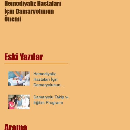
Hemodiyaliz Hastaları
Damaryolu Takip ve
İçin Damaryolunun
Eğitim Programı
Önemi
Eski Yazılar
Hemodiyaliz
Hastaları İçin
Damaryolunun
Önemi
Damaryolu Takip ve
Eğitim Programı
Arama